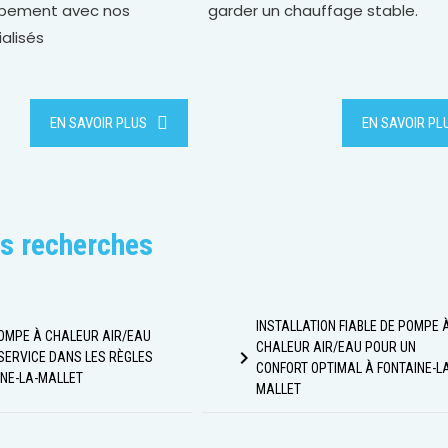
ipement avec nos
garder un chauffage stable.
alisés
EN SAVOIR PLUS
EN SAVOIR PL
s recherches
INSTALLATION FIABLE DE POMPE 
OMPE À CHALEUR AIR/EAU
CHALEUR AIR/EAU POUR UN
navigate_next
 SERVICE DANS LES RÈGLES
CONFORT OPTIMAL À FONTAINE-LA
INE-LA-MALLET
MALLET