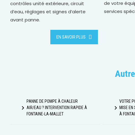
de votre équ
contrôles unité extérieure, circuit
services spéci
d’eau, réglages et signes d’alerte
avant panne.
EN SAVOIR PLUS
Autre
PANNE DE POMPE À CHALEUR
VOTRE P
navigate_next
navigate_next
AIR/EAU ? INTERVENTION RAPIDE À
MISE EN
FONTAINE-LA-MALLET
À FONTA