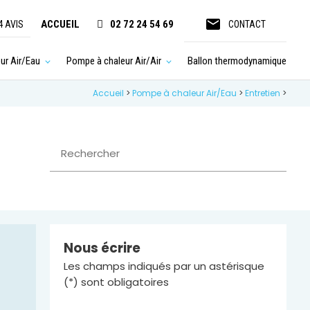
email
ACCUEIL
02 72 24 54 69
4 AVIS
CONTACT
ur Air/Eau
Pompe à chaleur Air/Air
Ballon thermodynamique
Accueil
>
Pompe à chaleur Air/Eau
>
Entretien
>
Rechercher
Nous écrire
Les champs indiqués par un astérisque
(*) sont obligatoires