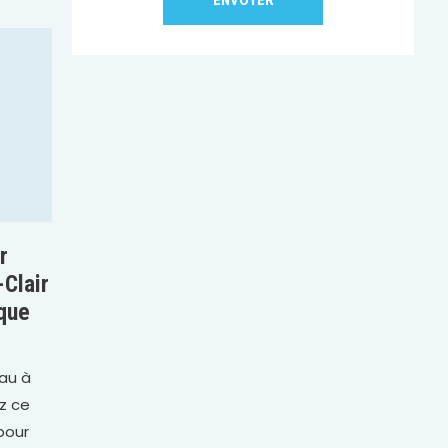
r
-Clair
aque
eau à
z ce
 pour