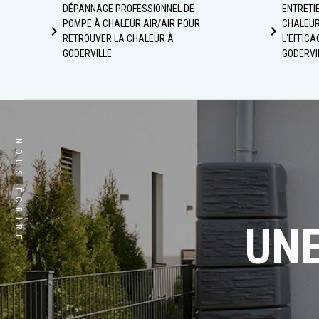
DÉPANNAGE PROFESSIONNEL DE
ENTRETI
POMPE À CHALEUR AIR/AIR POUR
CHALEUR
navigate_next
navigate_next
RETROUVER LA CHALEUR À
L'EFFICA
GODERVILLE
GODERVI
NOUS ÉCRIRE
UNE