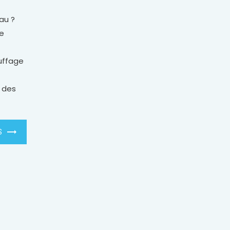
au ?
re
uffage
 des
S