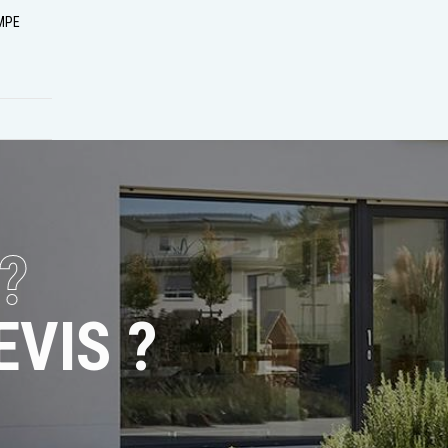
MPE
?
VIS ?