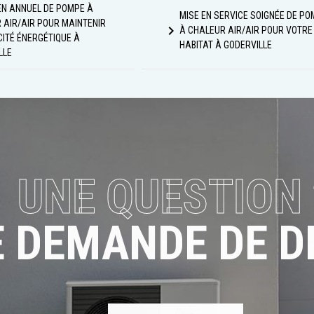
EN ANNUEL DE POMPE À
MISE EN SERVICE SOIGNÉE DE PO
 AIR/AIR POUR MAINTENIR
navigate_next
À CHALEUR AIR/AIR POUR VOTRE
CITÉ ÉNERGÉTIQUE À
HABITAT À GODERVILLE
LLE
UNE QUESTION 
 DEMANDE DE DE