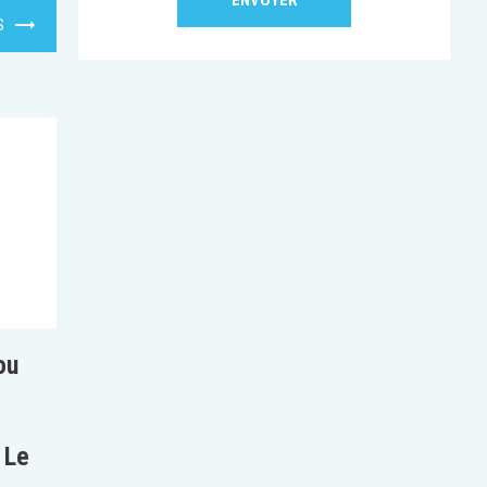
S
ou
 Le