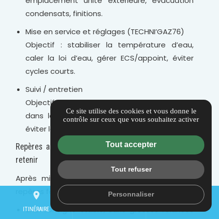
emplacement unité extérieure, évacuation
condensats, finitions.
Mise en service et réglages (TECHNI’GAZ76)
Objectif : stabiliser la température d’eau,
caler la loi d’eau, gérer ECS/appoint, éviter
cycles courts.
Suivi / entretien
Objectif : garder un fonctionnement stable
Ce site utilise des cookies et vous donne le
dans le temps, prévenir les pannes d’hiver,
contrôle sur ceux que vous souhaitez activer
éviter la dérive.
Tout accepter
Repères après mise en service : ce que le client doit
retenir
Tout refuser
Après mise en service, le client doit avoir des
repères faciles :
Personnaliser
place
mail
call
une consigne stable, sans grosses relances
ITINÉRAIRE
CONTACTEZ-NOUS
02 72 24 54 69