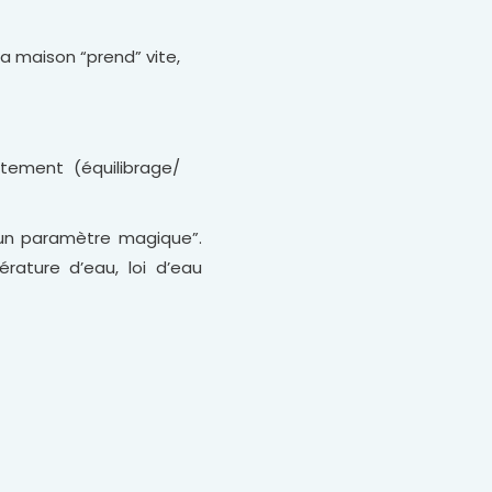
a maison “prend” vite,
ctement (équilibrage/
 “un paramètre magique”.
ature d’eau, loi d’eau