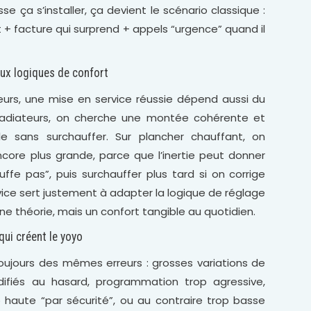
isse ça s’installer, ça devient le scénario classique :
t + facture qui surprend + appels “urgence” quand il
eux logiques de confort
eurs, une mise en service réussie dépend aussi du
radiateurs, on cherche une montée cohérente et
e sans surchauffer. Sur plancher chauffant, on
ncore plus grande, parce que l’inertie peut donner
auffe pas”, puis surchauffer plus tard si on corrige
rvice sert justement à adapter la logique de réglage
une théorie, mais un confort tangible au quotidien.
ui créent le yoyo
oujours des mêmes erreurs : grosses variations de
ifiés au hasard, programmation trop agressive,
haute “par sécurité”, ou au contraire trop basse