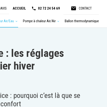
email
ACCUEIL
02 72 24 54 69
 AVIS
CONTACT
ur Air/Eau
Pompe à chaleur Air/Air
Ballon thermodynamique
 : les réglages
ier hiver
ice : pourquoi c’est là que se
 confort