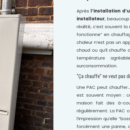
Après
l’installation d
installateur
, beaucoup 
réalité, c’est souvent la
fonctionne” en chauffa
chaleur n’est pas un app
chaud ou qu’il chauffe d
température agréabl
surconsommation.
“Ça chauffe” ne veut pas di
Une PAC peut chauffer… 
est souvent moyen : ce
maison fait des à-co
régulièrement. La PAC c
l’impression qu’elle “b
forcément une panne, c