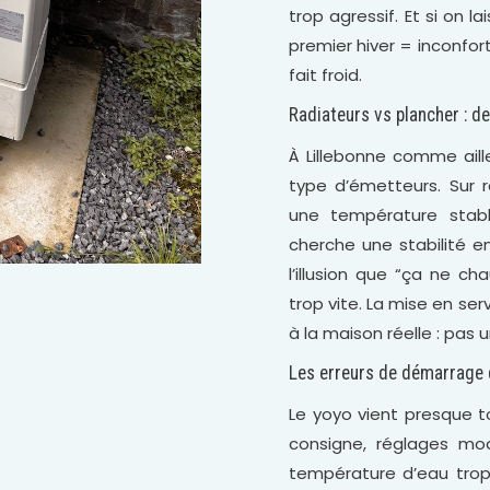
trop agressif. Et si on la
premier hiver = inconfor
fait froid.
Radiateurs vs plancher : d
À Lillebonne comme aill
type d’émetteurs. Sur 
une température stabl
cherche une stabilité e
l’illusion que “ça ne ch
trop vite. La mise en se
à la maison réelle : pas 
Les erreurs de démarrage q
Le yoyo vient presque t
consigne, réglages mod
température d’eau trop 