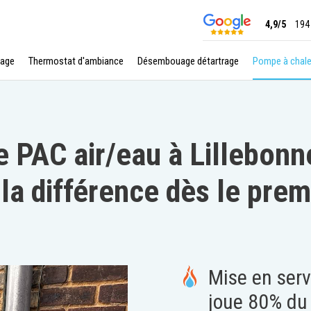
4,9/5
194
age
Thermostat d'ambiance
Désembouage détartrage
Pompe à chale
e PAC air/eau à Lillebonne
 la différence dès le prem
Mise en serv
joue 80% du