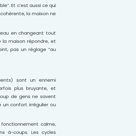
e”. Et c’est aussi ce qui
st cohérente, la maison ne
i d’eau en changeant tout
se la maison répondre, et
oint, pas un réglage “au
quents) sont un ennemi
rfois plus bruyante, et
oup de gens ne savent
 un confort irrégulier ou
 un fonctionnement calme,
ns à-coups. Les cycles