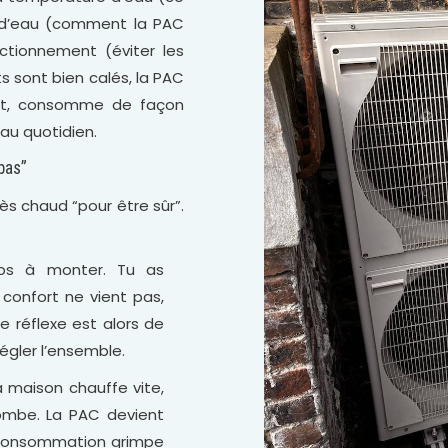
i d’eau (comment la PAC
ctionnement (éviter les
ts sont bien calés, la PAC
ent, consomme de façon
 au quotidien.
 bas”
ès chaud “pour être sûr”.
ps à monter. Tu as
 confort ne vient pas,
Le réflexe est alors de
égler l’ensemble.
la maison chauffe vite,
tombe. La PAC devient
a consommation grimpe