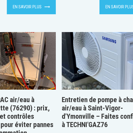
EN SAVOIR PLUS
EN SAVOIR PLU
PAC air/eau à
Entretien de pompe à cha
te (76290) : prix,
air/eau à Saint-Vigor-
et contrôles
d'Ymonville – Faites con
 pour éviter pannes
à TECHNI'GAZ76
sommation