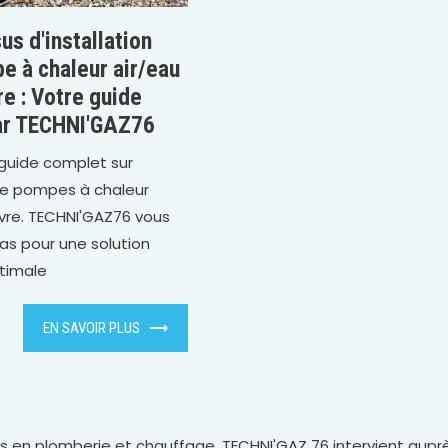
us d'installation
e à chaleur air/eau
re : Votre guide
ar TECHNI'GAZ76
guide complet sur
n de pompes à chaleur
vre. TECHNI'GAZ76 vous
as pour une solution
timale
EN SAVOIR PLUS
s en plomberie et chauffage, TECHNI'GAZ 76 intervient aupr