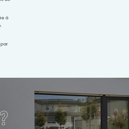
ée à
.
 par
?